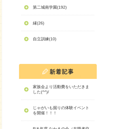
第二城南学園
(192)
縁
(26)
自立訓練
(10)
家族会より活動費をいただきま
した(^^)/
じゃがいも掘りの体験イベント
を開催！！！
R８年度 なかまの会（在職者交