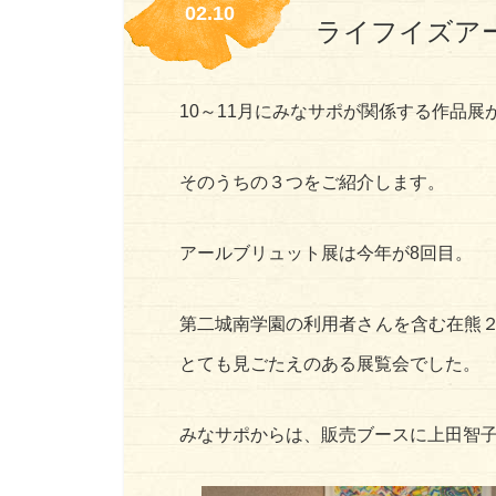
02.10
ライフイズア
10～11月にみなサポが関係する作品展
そのうちの３つをご紹介します。
アールブリュット展は今年が8回目。
第二城南学園の利用者さんを含む在熊
とても見ごたえのある展覧会でした。
みなサポからは、販売ブースに上田智