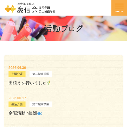
menu
2026.06.30
生活介護
第二城南学園
田植えを行いました
2026.06.17
生活介護
第二城南学園
余暇活動in長洲