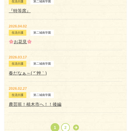
生活介護
第二城南学園
『特等席』
2026.04.02
生活介護
第二城南学園
お花見
2026.03.17
生活介護
第二城南学園
春だなぁ～( *´艸｀)
2026.02.27
生活介護
第二城南学園
農芸班！植木市へ！！後編
1
2