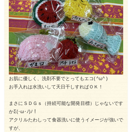
お肌に優しく、洗剤不要でとってもエコ( ^ω^ )
お手入れは水洗いして天日干しすればＯＫ！
まさにＳＤＧｓ（持続可能な開発目標）じゃないです
かΣ(･ω･ﾉ)ﾉ！
アクリルたわしって食器洗いに使うイメージが強いで
すが、