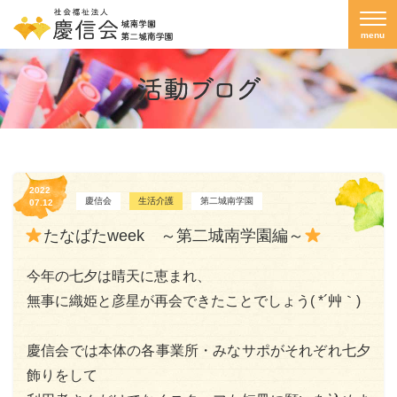
menu
2022
慶信会
生活介護
第二城南学園
07.12
たなばたweek ～第二城南学園編～
今年の七夕は晴天に恵まれ、
無事に織姫と彦星が再会できたことでしょう( *´艸｀)
慶信会では本体の各事業所・みなサポがそれぞれ七夕
飾りをして