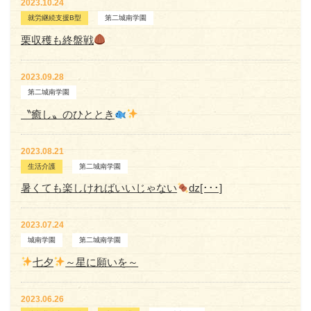
2023.10.24
就労継続支援B型
第二城南学園
栗収穫も終盤戦
2023.09.28
第二城南学園
〝癒し〟のひととき
2023.08.21
生活介護
第二城南学園
暑くても楽しければいいじゃない
ǳ[･･･]
2023.07.24
城南学園
第二城南学園
七夕
～星に願いを～
2023.06.26