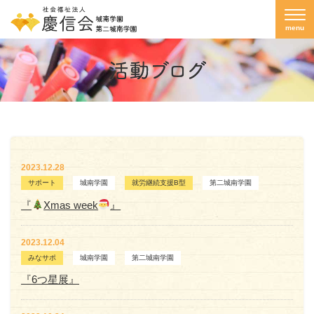
menu
2023.12.28
サポート
城南学園
就労継続支援B型
第二城南学園
『
Xmas week
』
2023.12.04
みなサポ
城南学園
第二城南学園
『6つ星展』