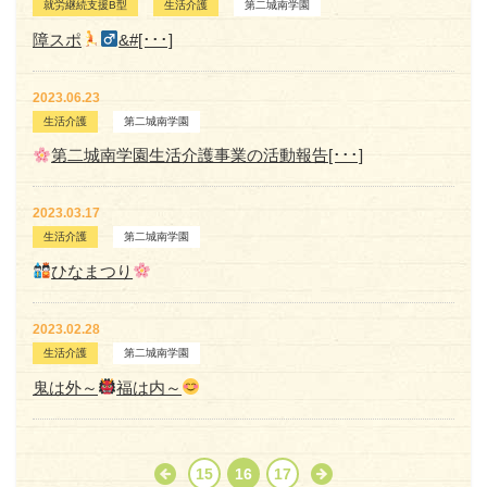
就労継続支援B型
生活介護
第二城南学園
障スポ
&#[･･･]
2023.06.23
生活介護
第二城南学園
第二城南学園生活介護事業の活動報告[･･･]
2023.03.17
生活介護
第二城南学園
ひなまつり
2023.02.28
生活介護
第二城南学園
鬼は外～
福は内～
15
16
17