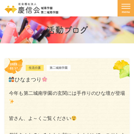
menu
2023
生活介護
第二城南学園
03.17
ひなまつり
今年も第二城南学園の玄関には手作りのひな壇が登場
皆さん、よ～くご覧ください