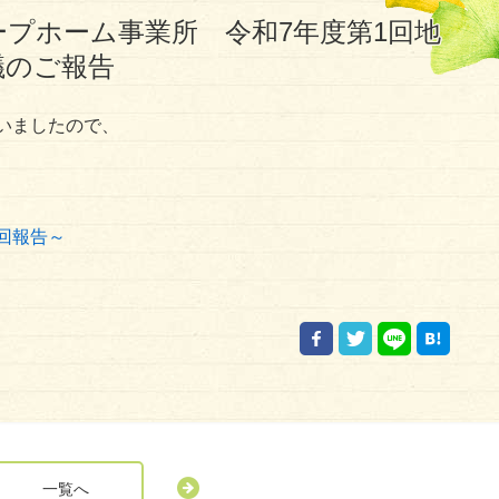
ープホーム事業所 令和7年度第1回地
議のご報告
いましたので、
。
回報告～
一覧へ