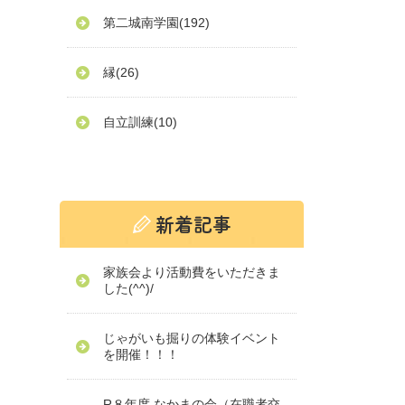
第二城南学園
(192)
縁
(26)
自立訓練
(10)
家族会より活動費をいただきま
した(^^)/
じゃがいも掘りの体験イベント
を開催！！！
R８年度 なかまの会（在職者交