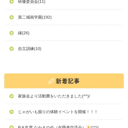
研修委員会
(11)
第二城南学園
(192)
縁
(26)
自立訓練
(10)
家族会より活動費をいただきました(^^)/
じゃがいも掘りの体験イベントを開催！！！
R８年度 なかまの会（在職者交流会）
(^^)/