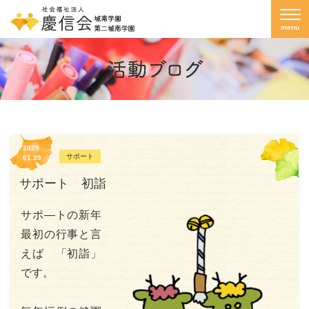
menu
2025
サポート
01.29
サポート 初詣
サポ―トの新年
最初の行事と言
えば 「初詣」
です。