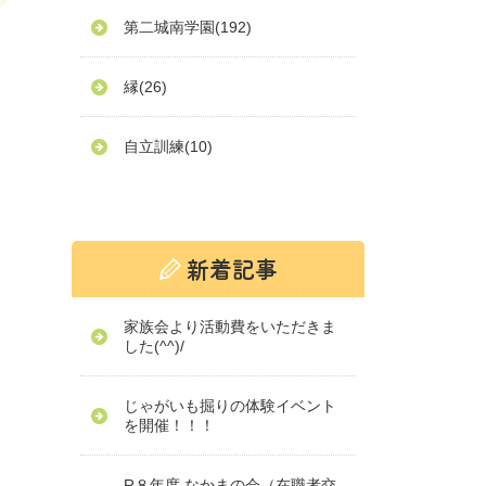
第二城南学園
(192)
縁
(26)
自立訓練
(10)
家族会より活動費をいただきま
した(^^)/
じゃがいも掘りの体験イベント
を開催！！！
R８年度 なかまの会（在職者交