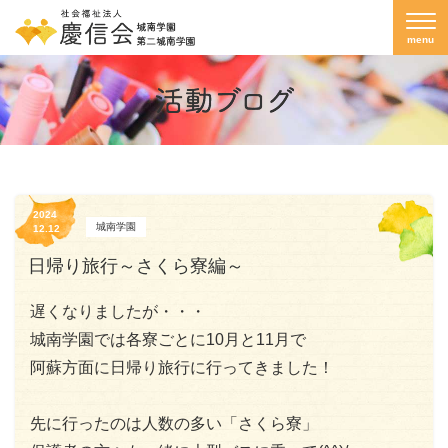
menu
2024
城南学園
12.12
日帰り旅行～さくら寮編～
遅くなりましたが・・・
城南学園では各寮ごとに10月と11月で
阿蘇方面に日帰り旅行に行ってきました！
先に行ったのは人数の多い「さくら寮」