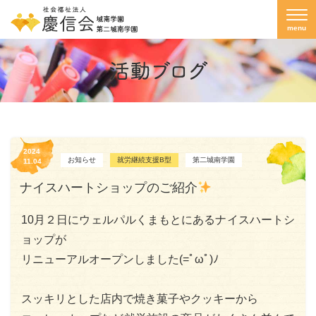
menu
2024
お知らせ
就労継続支援B型
第二城南学園
11.04
ナイスハートショップのご紹介
10月２日にウェルパルくまもとにあるナイスハートシ
ョップが
リニューアルオープンしました(=ﾟωﾟ)ﾉ
スッキリとした店内で焼き菓子やクッキーから