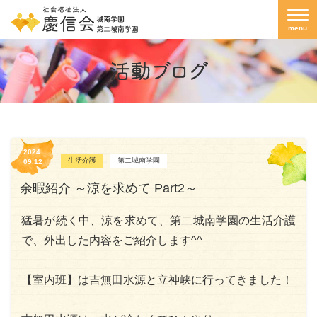
menu
2024
生活介護
第二城南学園
09.12
余暇紹介 ～涼を求めて Part2～
猛暑が続く中、涼を求めて、第二城南学園の生活介護
で、外出した内容をご紹介します^^
【室内班】は吉無田水源と立神峡に行ってきました！