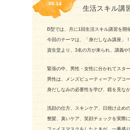
08.14
生活スキル講
B型では、月に1回生活スキル講習を開
今回のテーマは、「身だしなみ講座」
資生堂より、3名の方が来られ、講義や実
緊張の中、男性・女性に分かれてスタ
男性は、メンズビューティーアップコ
身だしなみの必要性を学び、鏡を見な
洗顔の仕方、スキンケア、日焼け止め
整髪、臭いケア、笑顔チェックを実際にや
フェイスマスクをしたときが、一番盛り