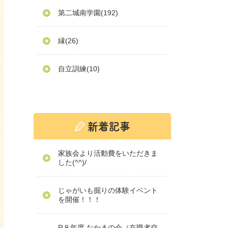
第二城南学園
(192)
縁
(26)
自立訓練
(10)
家族会より活動費をいただきま
した(^^)/
じゃがいも掘りの体験イベント
を開催！！！
R８年度 なかまの会（在職者交