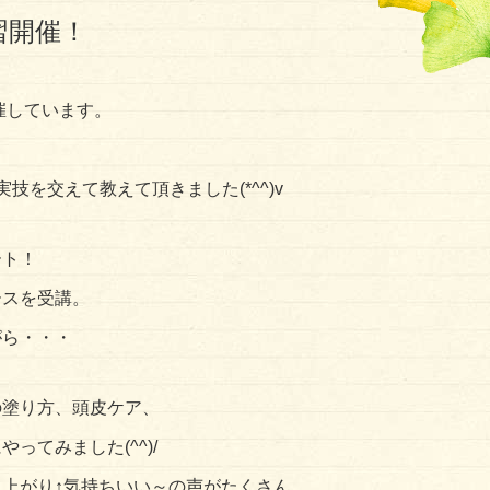
習開催！
催しています。
！
技を交えて教えて頂きました(*^^)v
ート！
ースを受講。
がら・・・
の塗り方、頭皮ケア、
ってみました(^^)/
上がり↑気持ちいい～の声がたくさん。